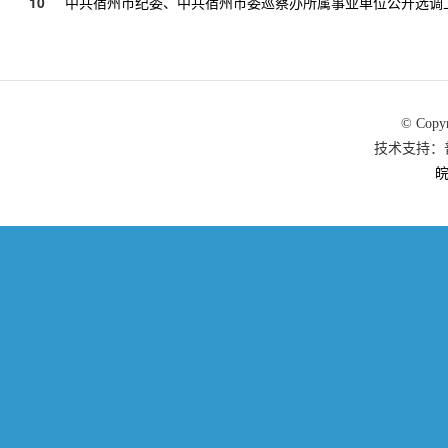
10
中共宿州市纪委、中共宿州市委巡察办所属事业单位公开选调
© Copy
技术支持：普众
皖