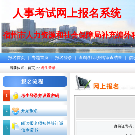
人事考试网上报名系统
宿州市人力资源和社会保障局补充编外
报名首页
专题首页
报名登录
查询/打印资格审查结果
信
|
|
|
|
当前位置：
首页
>>
考生登录
1
考生登录并设置密码
2
开始报名
阅读报名须知并签订诚
身份证号码
3
信承诺书