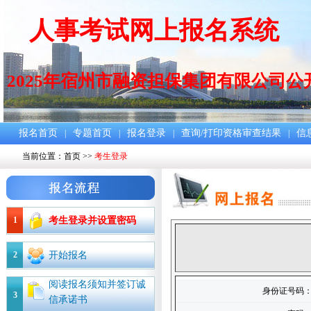
人事考试网上报名系统
2025年宿州市融资担保集团有限公司公
报名首页
专题首页
报名登录
查询/打印资格审查结果
信
|
|
|
|
当前位置：
首页
>>
考生登录
1
考生登录并设置密码
2
开始报名
阅读报名须知并签订诚
身份证号码
3
信承诺书