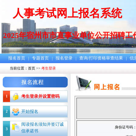
人事考试网上报名系统
2025年宿州市市直事业单位公开招聘
报名首页
专题首页
报名登录
查询/打印资格审查结果
信
|
|
|
|
当前位置：
首页
>>
考生登录
1
考生登录并设置密码
2
开始报名
阅读报名须知并签订诚
身份证号码
3
信承诺书