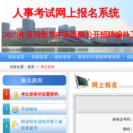
人事考试网上报名系统
2025年度宿州市中医医院公开招聘编
报名首页
专题首页
报名登录
查询/打印资格审查结果
信
|
|
|
|
当前位置：
首页
>>
考生登录
1
考生登录并设置密码
2
开始报名
身份证号码
阅读报名须知并签订诚
3
信承诺书
密码