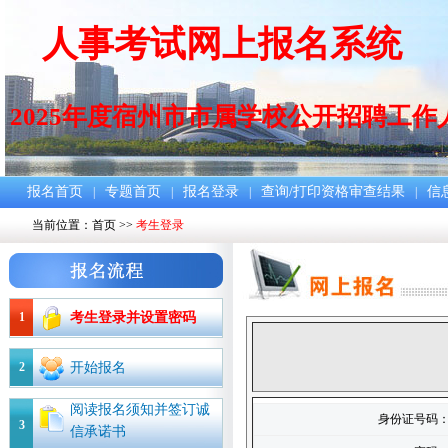
人事考试网上报名系统
2025年度宿州市市属学校公开招聘工作
报名首页
专题首页
报名登录
查询/打印资格审查结果
信
|
|
|
|
当前位置：
首页
>>
考生登录
1
考生登录并设置密码
2
开始报名
阅读报名须知并签订诚
身份证号码
3
信承诺书